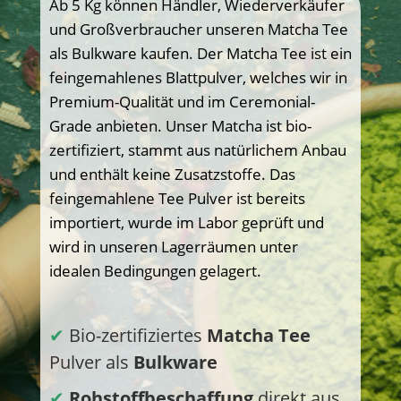
Ab 5 Kg können Händler, Wiederverkäufer
und Großverbraucher unseren Matcha Tee
als Bulkware kaufen. Der Matcha Tee ist ein
feingemahlenes Blattpulver, welches wir in
Premium-Qualität und im Ceremonial-
Grade anbieten. Unser Matcha ist bio-
zertifiziert, stammt aus natürlichem Anbau
und enthält keine Zusatzstoffe. Das
feingemahlene Tee Pulver ist bereits
importiert, wurde im Labor geprüft und
wird in unseren Lagerräumen unter
idealen Bedingungen gelagert.
✔
Bio-zertifiziertes
Matcha Tee
Pulver als
Bulkware
✔
Rohstoffbeschaffung
direkt aus