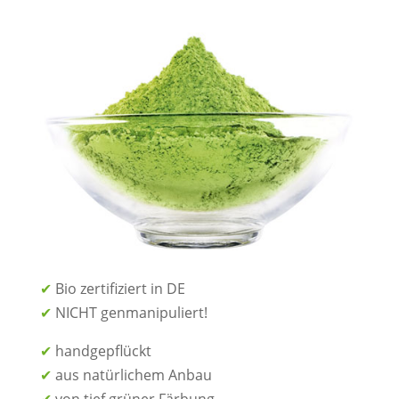
✔
Bio zertifiziert in DE
✔
NICHT genmanipuliert!
✔
handgepflückt
✔
aus natürlichem Anbau
✔
von tief grüner Färbung