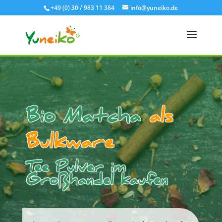
+49 (0) 30 / 983 11 384
info@yuneiko.de
Bio Matcha
als
Bulkware
Tee Pulver im
Großhandel kaufen